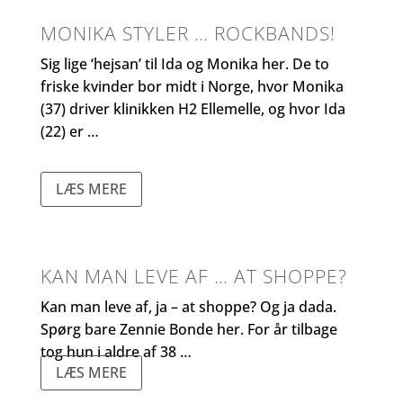
MONIKA STYLER … ROCKBANDS!
Sig lige ‘hejsan’ til Ida og Monika her. De to
friske kvinder bor midt i Norge, hvor Monika
(37) driver klinikken H2 Ellemelle, og hvor Ida
(22) er …
LÆS MERE
KAN MAN LEVE AF … AT SHOPPE?
Kan man leve af, ja – at shoppe? Og ja dada.
Spørg bare Zennie Bonde her. For år tilbage
tog hun i aldre af 38 …
LÆS MERE