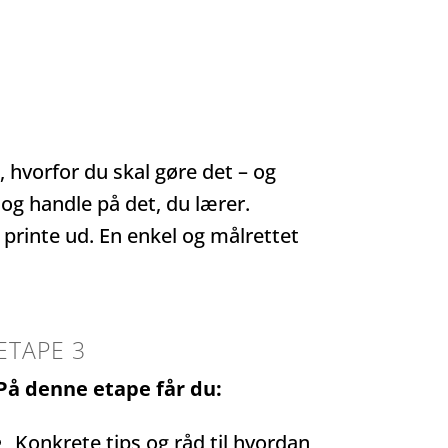
, hvorfor du skal gøre det – og
 og handle på det, du lærer.
g printe ud. En enkel og målrettet
ETAPE 3
På denne etape får du:
Konkrete tips og råd til hvordan