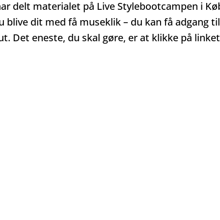
r delt materialet på Live Stylebootcampen i Køben
nu blive dit med få museklik – du kan få adgang t
. Det eneste, du skal gøre, er at klikke på linke
YES, JEG BOOKER MIN PLADS, NU!