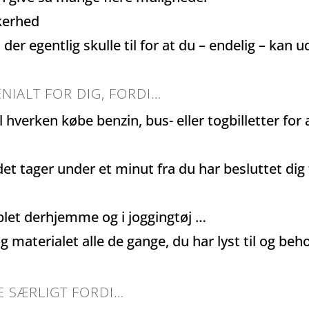
kkerhed
er egentlig skulle til for at du – endelig – kan u
NIALT FOR DIG, FORDI…
l hverken købe benzin, bus- eller togbilletter f
det tager under et minut fra du har besluttet dig 
plet derhjemme og i joggingtøj …
 materialet alle de gange, du har lyst til og behov
E SÆRLIGT FORDI…