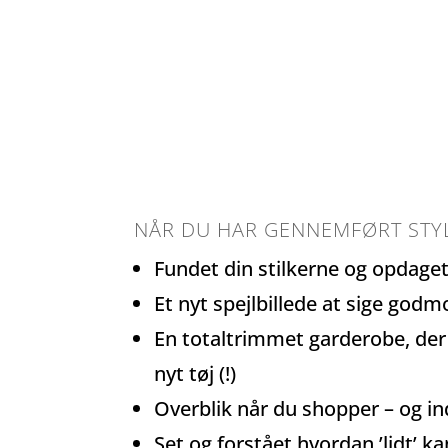
NÅR DU HAR GENNEMFØRT STY
Fundet din stilkerne og opdage
Et nyt spejlbillede at sige godmor
En totaltrimmet garderobe, der 
nyt tøj (!)
Overblik når du shopper – og indb
Set og forstået hvordan ’lidt’ 