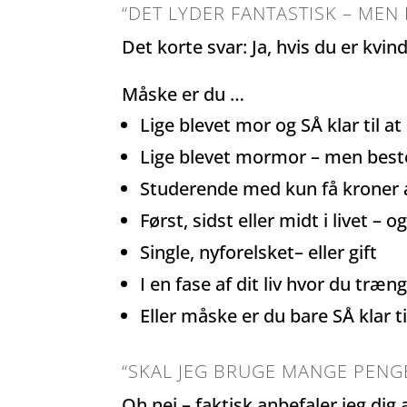
“DET LYDER FANTASTISK – ME
Det korte svar: Ja, hvis du er kvin
Måske er du …
Lige blevet mor og SÅ klar til at
Lige blevet mormor – men beste
Studerende med kun få kroner at
Først, sidst eller midt i livet – og
Single, nyforelsket– eller gift
I en fase af dit liv hvor du træn
Eller måske er du bare SÅ klar ti
“SKAL JEG BRUGE MANGE PENGE
Oh nej – faktisk anbefaler jeg di