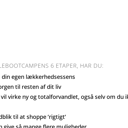
YES, JEG BOOKER MIN PLADS, NU!
LEBOOTCAMPENS 6 ETAPER, HAR DU:
t din egen lækkerhedsessens
gen til resten af dit liv
vil virke ny og totalforvandlet, også selv om du 
lik til at shoppe ’rigtigt’
kan give så mange flere muligheder