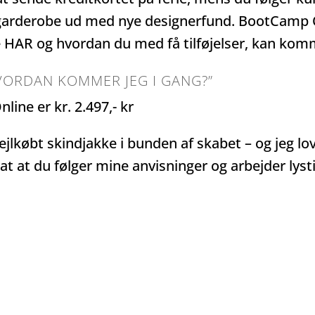
 garderobe ud med nye designerfund. BootCamp O
 HAR og hvordan du med få tilføjelser, kan komme
 HVORDAN KOMMER JEG
I GANG?”
line er kr. 2.497,- kr
ejlkøbt skindjakke i bunden af skabet – og jeg lov
sat at du følger mine anvisninger og arbejder lys
YES, JEG BOOKER MIN PLADS, NU!