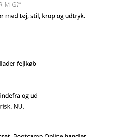
R MIG?”
r med tøj, stil, krop og udtryk.
lader fejlkøb
 indefra og ud
frisk. NU.
kurset. Bootcamp Online handler