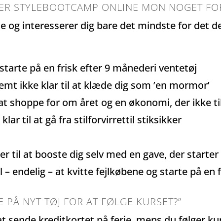
N ER STYLEBOOTCAMP ONLINE MON NOGET FO
de og interesserer dig bare det mindste for det de
 starte på en frisk efter 9 månederi ventetøj
mt ikke klar til at klæde dig som ’en mormor’
 shoppe for om året og en økonomi, der ikke til
 klar til at gå fra stilforvirrettil stiksikker
ger til at booste dig selv med en gave, der starter
l – endelig – at kvitte fejlkøbene og starte på en 
 PÅ NYT TØJ FOR AT FØLGE KURSET?”
g at sende kreditkortet på ferie, mens du følger 