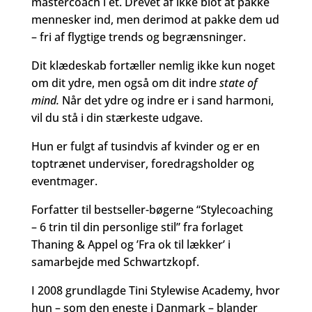
mastercoach i et. Drevet af ikke blot at pakke
mennesker ind, men derimod at pakke dem ud
– fri af flygtige trends og begrænsninger.
Dit klædeskab fortæller nemlig ikke kun noget
om dit ydre, men også om dit indre
state of
mind.
Når det ydre og indre er i sand harmoni,
vil du stå i din stærkeste udgave.
Hun er fulgt af tusindvis af kvinder og er en
toptrænet underviser, foredragsholder og
eventmager.
Forfatter til bestseller-bøgerne “Stylecoaching
– 6 trin til din personlige stil” fra forlaget
Thaning & Appel og ’Fra ok til lækker’ i
samarbejde med Schwartzkopf.
I 2008 grundlagde Tini Stylewise Academy, hvor
hun – som den eneste i Danmark – blander