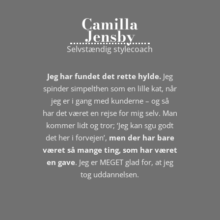
Camilla
Jensby
S
elvstændig stylecoach
Jeg har fundet det rette hylde.
Jeg
spinder simpelthen som en lille kat, når
jeg er i gang med kunderne – og så
har
det været en rejse for mig selv
. Man
kommer lidt og tror; ‘Jeg kan sgu godt
det her i forvejen’,
men
der har bare
været så mange ting, som har været
en gave
.
Jeg er MEGET glad for, at jeg
tog uddannelsen.