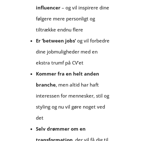
influencer
– og vil inspirere dine
følgere mere personligt og
tiltrække endnu flere
Er ’between jobs’
og vil forbedre
dine jobmuligheder med en
ekstra trumf på CV’et
Kommer fra en helt anden
branche
,
men altid har haft
interessen for mennesker, stil og
styling og nu vil gøre noget ved
det
Selv drømmer om en
transformation
, der vil få dig til