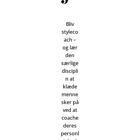
Bliv
styleco
ach –
og lær
den
særlige
discipli
n at
klæde
menne
sker på
ved at
coache
deres
personl