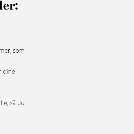
der:
fomer, som
r dine
lle, så du