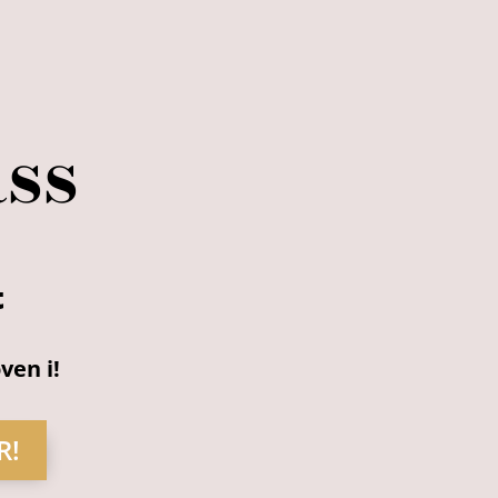
ass
t
ven i!
R!