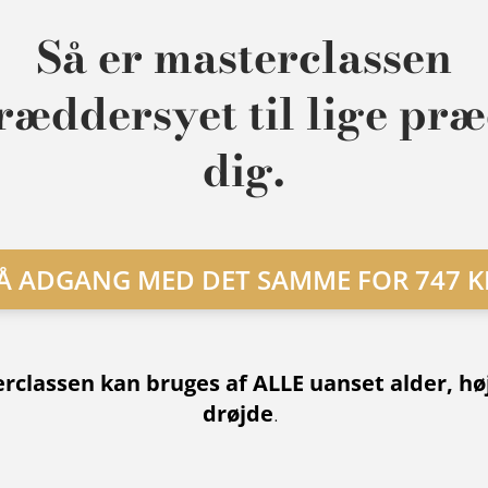
Så er masterclassen
ræddersyet
til lige præ
dig.
Å ADGANG MED DET SAMME FOR 747 K
rclassen
kan bruges af ALLE uanset alder, hø
drøjde
.