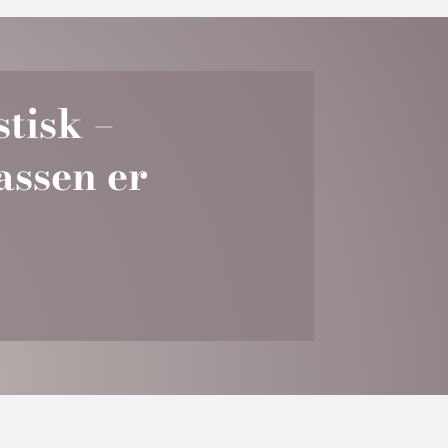
stisk –
assen er