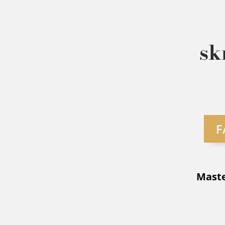
sk
F
Maste