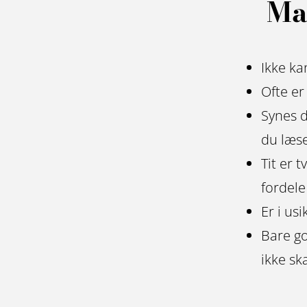
Mas
Ikke kan
Ofte er
Synes d
du læs
Tit er 
fordele
Er i us
Bare go
ikke sk