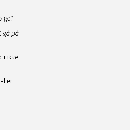
o go?
t gå på
du ikke
eller