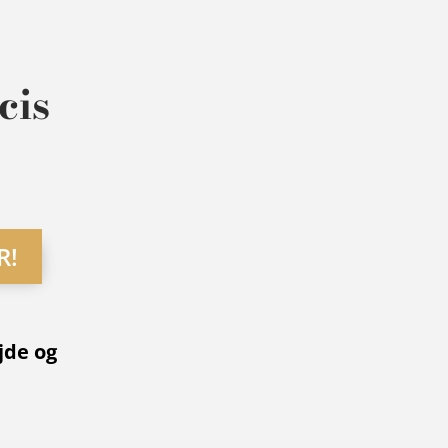
cis
R!
jde og