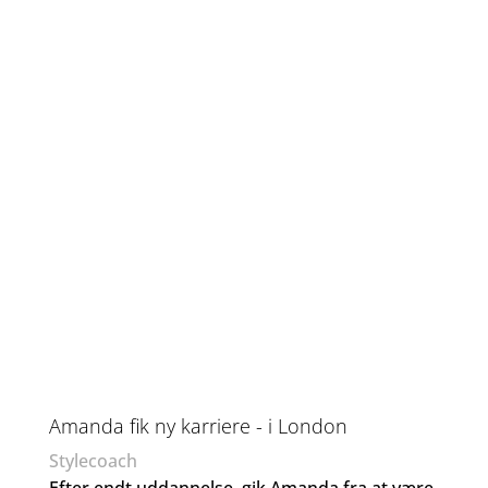
Amanda fik ny karriere - i London
Stylecoach
Efter endt uddannelse, gik Amanda fra at være